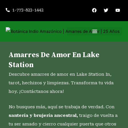
Ir
F
T
Y
1-773-823-1442
a
w
o
al
c
i
u
contenido
e
t
t
b
t
u
o
e
b
o
r
e
k
Nuestros servicios
Consejería espiritual
Amarres De Amor En Lake
Station
Descubre amarres de amor en Lake Station In,
tarot, hechizos y limpiezas. Transforma tu vida
hoy. ¡Contáctanos ahora!
No busques más, aquí se trabaja de verdad. Con
santería y brujería ancestral,
traigo de vuelta a
tu ser amado y cierro cualquier puerta que otros