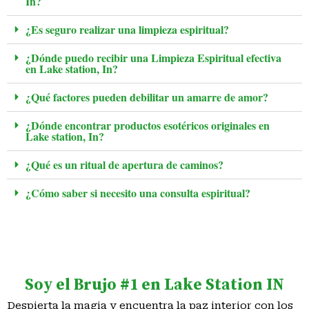
In?
¿Es seguro realizar una limpieza espiritual?
¿Dónde puedo recibir una Limpieza Espiritual efectiva
en Lake station, In?
¿Qué factores pueden debilitar un amarre de amor?
¿Dónde encontrar productos esotéricos originales en
Lake station, In?
¿Qué es un ritual de apertura de caminos?
¿Cómo saber si necesito una consulta espiritual?
¿Cuánto tiempo toma ver resultados en un trabajo
espiritual?
¿Tienen estacionamiento disponible en Lake station, In?
Soy el Brujo #1 en Lake Station IN
¿Qué signos indican que necesito una limpieza espiritual
urgente?
Despierta la magia y encuentra la paz interior con los