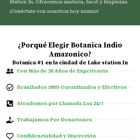
Station In. Ofrecemos santería, tarot y limpiezas.
¡Conéctate con nosotros hoy mismo!
¿Porqué Elegir Botanica Indio
Amazonico?
Botanica #1 en la ciudad de Lake station In
Con Más de 38 Años de Experiencia
Resultados 100% Garantizados y Efectivos
Atendemos por Llamada Las 24/7
Trabajamos Por Donaciones
Confidencialidad y Discreción