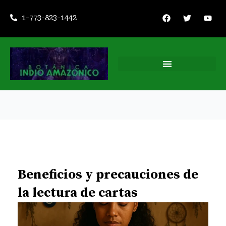
Ir
F
T
Y
1-773-823-1442
a
w
o
al
c
i
u
contenido
e
t
t
b
t
u
o
e
b
o
r
e
k
Beneficios y precauciones de
la lectura de cartas