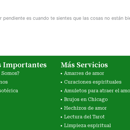
ar pendiente es cuando te sientes que las cosas no están b
s Importantes
Más Servicios
s Somos?
Amarres de amor
nos
Curaciones espirituales
sotérica
Amuletos para atraer el amo
Brujos en Chicago
Hechizos de amor
Lectura del Tarot
Limpieza espiritual