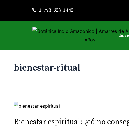
Ir
1-773-823-1442
al
contenido
Inici
bienestar-ritual
Bienestar
espiritual:
Bienestar espiritual: ¿cómo conse
¿cómo