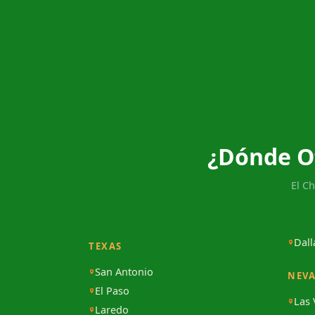
¿Dónde O
El C
Dall
TEXAS
San Antonio
NEV
El Paso
Las
Laredo