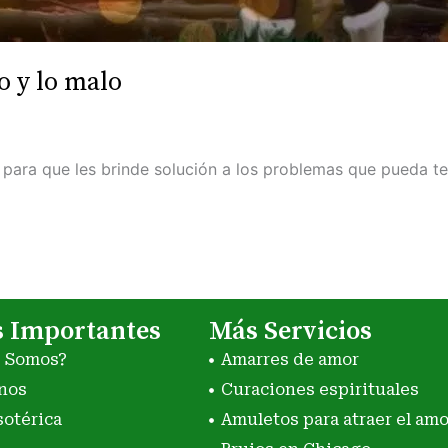
o y lo malo
él para que les brinde solución a los problemas que pueda t
s Importantes
Más Servicios
s Somos?
Amarres de amor
nos
Curaciones espirituales
sotérica
Amuletos para atraer el amo