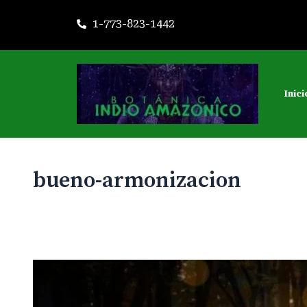
Ir
1-773-823-1442
al
contenido
Inici
bueno-armonizacion
Oshosí:
el