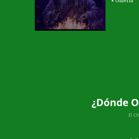
Galería
¿Dónde O
El C