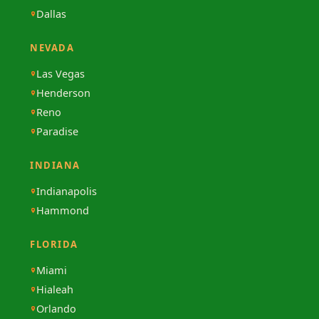
Dallas
NEVADA
Las Vegas
Henderson
Reno
Paradise
INDIANA
Indianapolis
Hammond
FLORIDA
Miami
Hialeah
Orlando