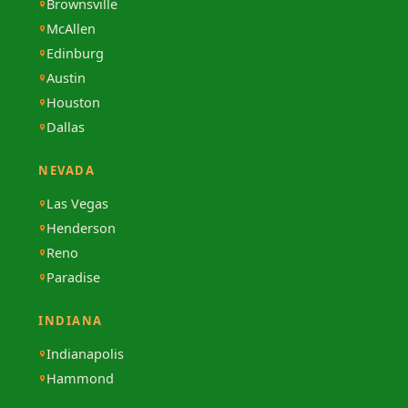
Brownsville
McAllen
Edinburg
Austin
Houston
Dallas
NEVADA
Las Vegas
Henderson
Reno
Paradise
INDIANA
Indianapolis
Hammond