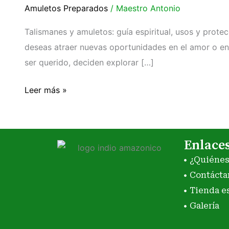
Amuletos Preparados
/
Maestro Antonio
Talismanes y amuletos: guía espiritual, usos y prote
deseas atraer nuevas oportunidades en el amor o e
ser querido, deciden explorar […]
Leer más »
Enlace
¿Quiéne
Contácta
Tienda e
Galería