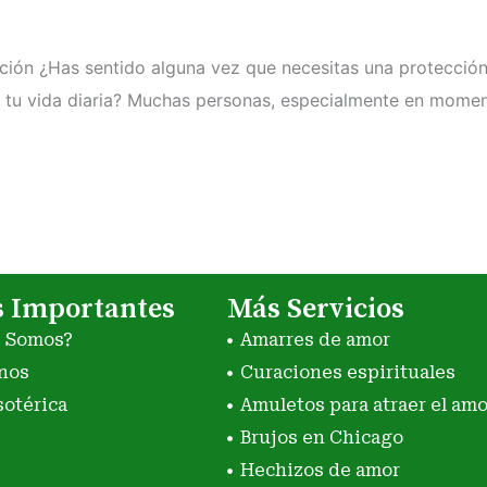
cción ¿Has sentido alguna vez que necesitas una protección
n tu vida diaria? Muchas personas, especialmente en mome
s Importantes
Más Servicios
s Somos?
Amarres de amor
nos
Curaciones espirituales
sotérica
Amuletos para atraer el amo
Brujos en Chicago
Hechizos de amor