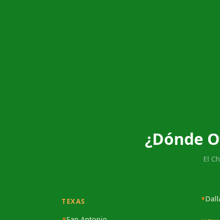
¿Dónde O
El C
Dall
TEXAS
San Antonio