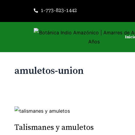
Ir
1-773-823-1442
al
contenido
Inici
amuletos-union
Talismanes
y
Talismanes y amuletos
amuletos