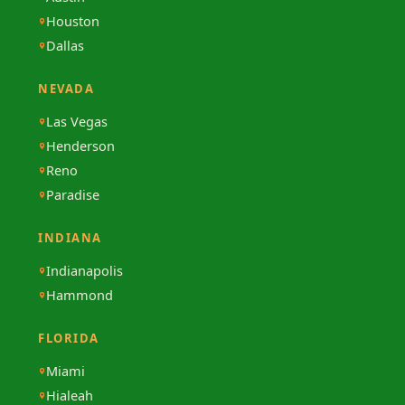
Houston
Dallas
NEVADA
Las Vegas
Henderson
Reno
Paradise
INDIANA
Indianapolis
Hammond
FLORIDA
Miami
Hialeah