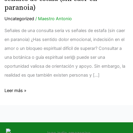
consulta
paranoia)
seria
Uncategorized
/
Maestro Antonio
vs
señales
Señales de una consulta seria vs señales de estafa (sin caer
de
en paranoia) ¿Has sentido dolor emocional, indecisión en el
estafa
amor o un bloqueo espiritual difícil de superar? Consultar a
(sin
una botánica o guía espiritual seri@ puede ser una
caer
oportunidad valiosa de orientación y apoyo. Sin embargo, la
en
realidad es que también existen personas y […]
paranoia)
Leer más »