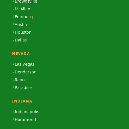
Brownsville
McAllen
Edinburg
Austin
Houston
Dallas
NEVADA
Las Vegas
Henderson
Reno
Paradise
INDIANA
Indianapolis
Hammond