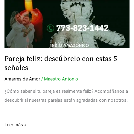
descúbrelo
con
estas
5
señales
Pareja feliz: descúbrelo con estas 5
señales
Amarres de Amor
/
Maestro Antonio
¿Cómo saber si tu pareja es realmente feliz? Acompáñanos a
descubrir si nuestras parejas están agradadas con nosotros.
Leer más »