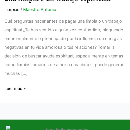
ANTES
Limpias
/
Maestro Antonio
de
pagar
Qué preguntas hacer antes de pagar una limpia o un trabajo
una
espiritual ¿Te has sentido alguna vez confundido, bloqueado
limpia
emocionalmente o preocupado por la influencia de energías
o
negativas en tu vida amorosa o tus relaciones? Tomar la
un
decisión de buscar ayuda espiritual, especialmente en temas
trabajo
como limpias, amarres de amor o curaciones, puede generar
espiritual
muchas […]
Leer más »