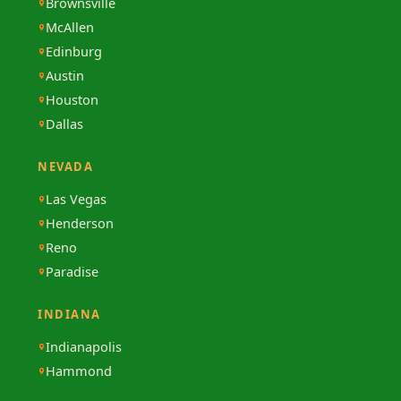
Brownsville
McAllen
Edinburg
Austin
Houston
Dallas
NEVADA
Las Vegas
Henderson
Reno
Paradise
INDIANA
Indianapolis
Hammond