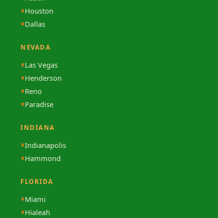
Houston
Dallas
NEVADA
Las Vegas
Henderson
Reno
Paradise
INDIANA
Indianapolis
Hammond
FLORIDA
Miami
Hialeah