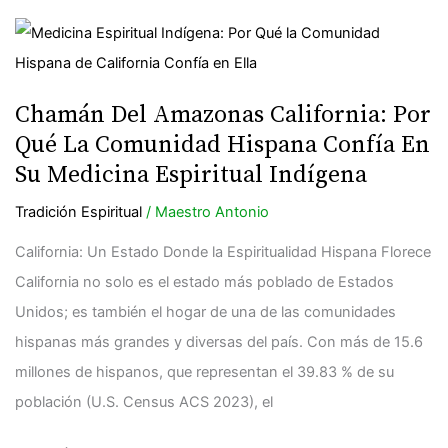
Chamán
Del
Amazonas
Chamán Del Amazonas California: Por
California:
Qué La Comunidad Hispana Confía En
Por
Su Medicina Espiritual Indígena
Qué
Tradición Espiritual
/
Maestro Antonio
La
Comunidad
California: Un Estado Donde la Espiritualidad Hispana Florece
Hispana
California no solo es el estado más poblado de Estados
Confía
Unidos; es también el hogar de una de las comunidades
En
hispanas más grandes y diversas del país. Con más de 15.6
Su
millones de hispanos, que representan el 39.83 % de su
Medicina
población (U.S. Census ACS 2023), el
Espiritual