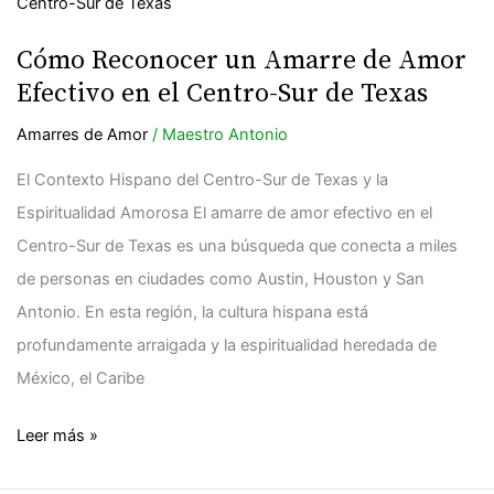
Reconocer
un
Cómo Reconocer un Amarre de Amor
Amarre
Efectivo en el Centro-Sur de Texas
de
Amarres de Amor
/
Maestro Antonio
Amor
Efectivo
El Contexto Hispano del Centro-Sur de Texas y la
en
Espiritualidad Amorosa El amarre de amor efectivo en el
el
Centro-Sur de Texas es una búsqueda que conecta a miles
Centro-
de personas en ciudades como Austin, Houston y San
Sur
Antonio. En esta región, la cultura hispana está
de
profundamente arraigada y la espiritualidad heredada de
Texas
México, el Caribe
Leer más »