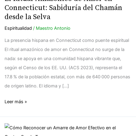
de
Connecticut: Sabiduría del Chamán
Amor
desde la Selva
en
Espiritualidad
/
Maestro Antonio
Connecticut:
Sabiduría
La presencia hispana en Connecticut como puente espiritual
del
El ritual amazónico de amor en Connecticut no surge de la
Chamán
nada: se apoya en una comunidad hispana vibrante que,
desde
según el Censo de los EE. UU. (ACS 2023), representa el
la
17.8 % de la población estatal, con más de 640 000 personas
Selva
de origen latino. El idioma y […]
Leer más »
Cómo