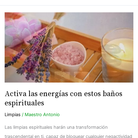
Activa
las
energías
con
estos
baños
espirituales
Activa las energías con estos baños
espirituales
Limpias
/
Maestro Antonio
Las limpias espirituales harán una transformación
trascendental en ti, capaz de bloquear cualquier negactividad