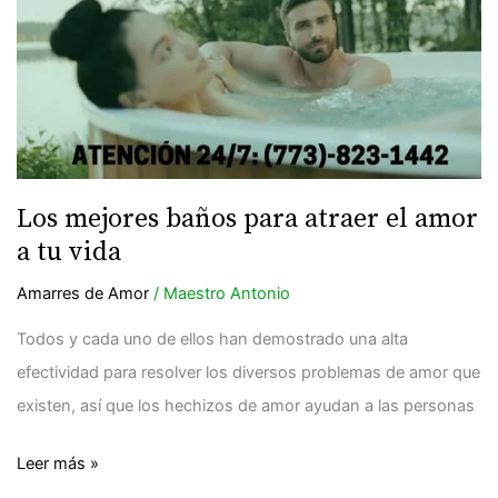
baños
para
atraer
el
amor
a
tu
Los mejores baños para atraer el amor
vida
a tu vida
Amarres de Amor
/
Maestro Antonio
Todos y cada uno de ellos han demostrado una alta
efectividad para resolver los diversos problemas de amor que
existen, así que los hechizos de amor ayudan a las personas
Leer más »