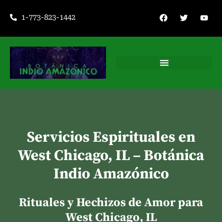
Ir
F
T
Y
1-773-823-1442
a
w
o
al
c
i
u
contenido
e
t
t
b
t
u
o
e
b
o
r
e
k
Consejería espiritual
Servicios Espirituales en
West Chicago, IL – Botánica
Indio Amazónico
Rituales y Hechizos de Amor para
West Chicago, IL