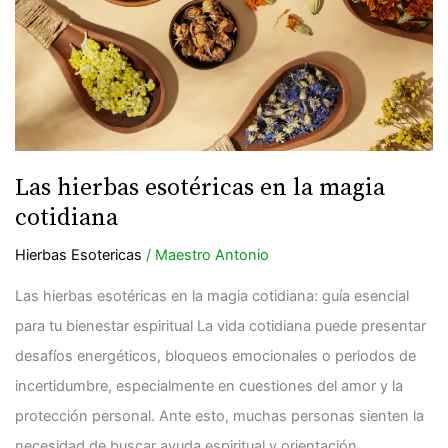
esotéricas
en
la
magia
cotidiana
Las hierbas esotéricas en la magia
cotidiana
Hierbas Esotericas
/
Maestro Antonio
Las hierbas esotéricas en la magia cotidiana: guía esencial
para tu bienestar espiritual La vida cotidiana puede presentar
desafíos energéticos, bloqueos emocionales o periodos de
incertidumbre, especialmente en cuestiones del amor y la
protección personal. Ante esto, muchas personas sienten la
necesidad de buscar ayuda espiritual y orientación