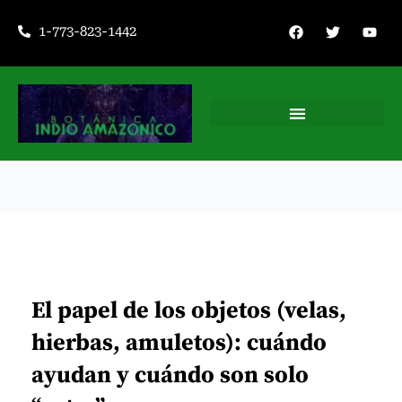
Ir
F
T
Y
1-773-823-1442
a
w
o
al
c
i
u
contenido
e
t
t
b
t
u
o
e
b
o
r
e
k
Consejería espiritual
El papel de los objetos (velas,
hierbas, amuletos): cuándo
ayudan y cuándo son solo