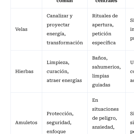
común
centrales
Canalizar y
Rituales de
S
proyectar
apertura,
Velas
i
energía,
petición
p
transformación
específica
Baños,
Limpieza,
U
sahumerios,
Hierbas
curación,
c
limpias
atraer energías
a
guiadas
En
situaciones
Protección,
S
de peligro,
Amuletos
seguridad,
s
ansiedad,
enfoque
p