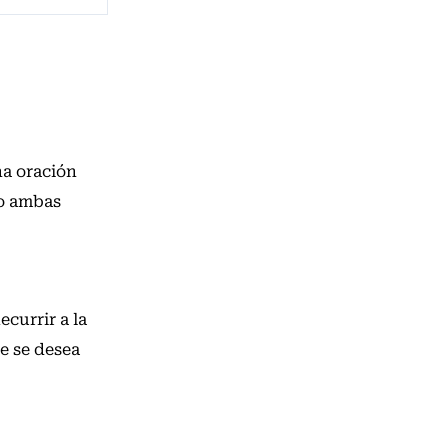
na oración
do ambas
currir a la
e se desea