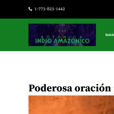
Ir
1-773-823-1442
al
contenido
Inici
Poderosa oración