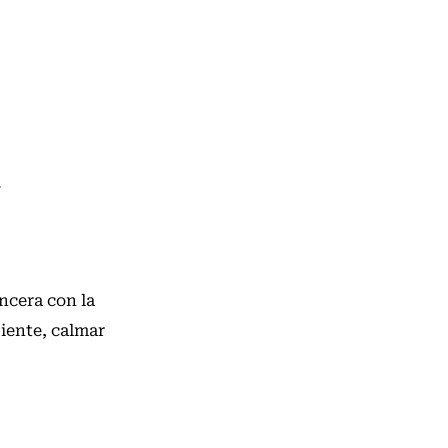
.
incera con la
biente, calmar