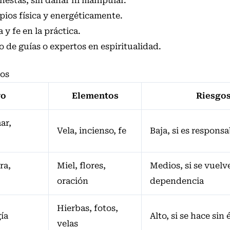
estas, sin dañar ni manipular.
pios física y energéticamente.
y fe en la práctica.
e guías o expertos en espiritualidad.
sos
vo
Elementos
Riesgo
ar,
Vela, incienso, fe
Baja, si es responsa
ra,
Miel, flores,
Medios, si se vuelv
oración
dependencia
Hierbas, fotos,
ía
Alto, si se hace sin 
velas