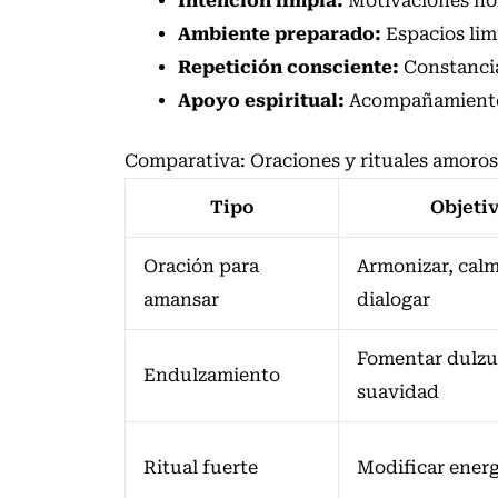
Intención limpia:
Motivaciones hon
Ambiente preparado:
Espacios lim
Repetición consciente:
Constancia 
Apoyo espiritual:
Acompañamiento d
Comparativa: Oraciones y rituales amoro
Tipo
Objeti
Oración para
Armonizar, calm
amansar
dialogar
Fomentar dulzu
Endulzamiento
suavidad
Ritual fuerte
Modificar energ