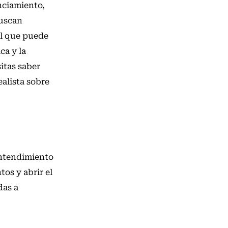
nciamiento,
buscan
al que puede
ca y la
itas saber
alista sobre
entendimiento
tos y abrir el
das a