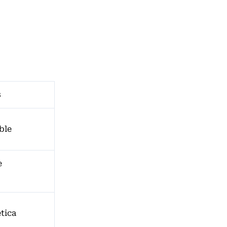
s
ble
e
ética