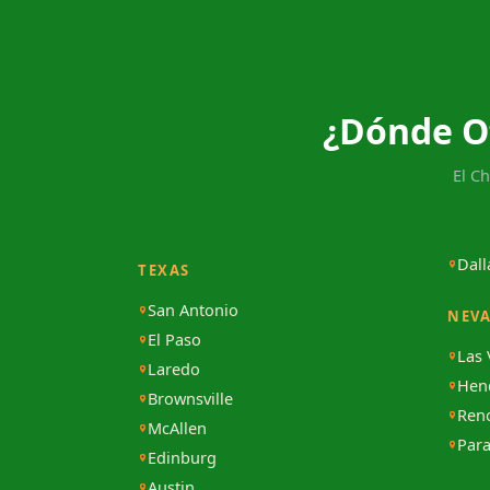
¿Dónde O
El C
Dall
TEXAS
San Antonio
NEV
El Paso
Las
Laredo
Hen
Brownsville
Ren
McAllen
Para
Edinburg
Austin