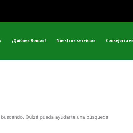
o
¿Quiénes Somos?
Nuestros servicios
Consejería es
s buscando. Quizá pueda ayudarte una búsqueda.