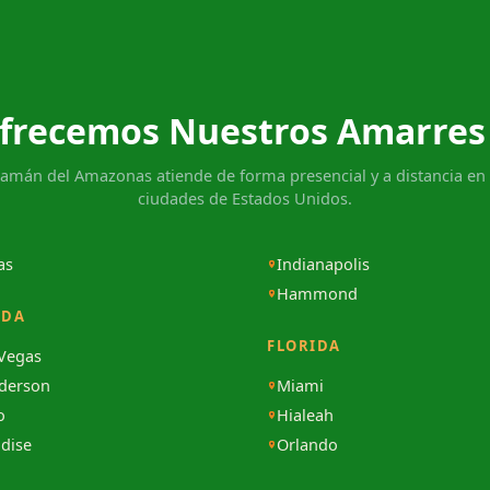
frecemos Nuestros Amarres
hamán del Amazonas atiende de forma presencial y a distancia en 
ciudades de Estados Unidos.
as
Indianapolis
Hammond
ADA
FLORIDA
 Vegas
derson
Miami
o
Hialeah
dise
Orlando