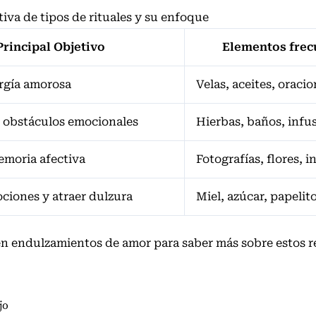
va de tipos de rituales y su enfoque
Principal Objetivo
Elementos frec
rgía amorosa
Velas, aceites, oraci
 obstáculos emocionales
Hierbas, baños, infu
emoria afectiva
Fotografías, flores, i
ciones y atraer dulzura
Miel, azúcar, papelit
en endulzamientos de amor
para saber más sobre estos r
jo