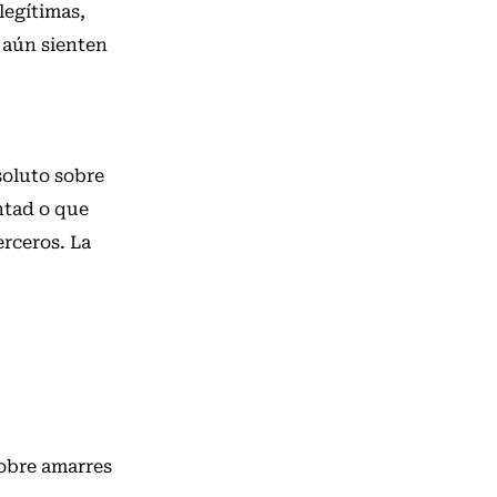
legítimas,
 aún sienten
soluto sobre
ntad o que
erceros. La
sobre amarres