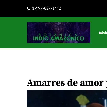
Ir
1-773-823-1442
al
contenido
Inici
Amarres de amor p