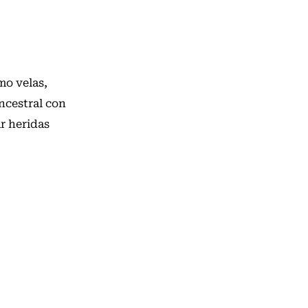
mo velas,
ancestral con
r heridas