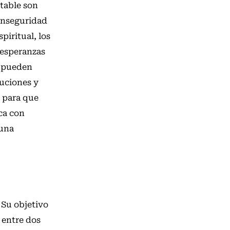
stable son
 inseguridad
piritual, los
 esperanzas
é pueden
auciones y
á para que
ca con
 una
 Su objetivo
 entre dos