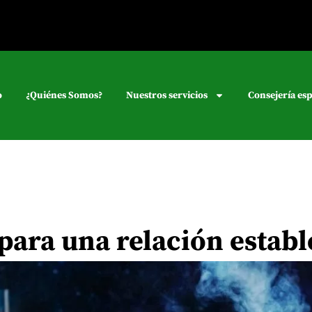
o
¿Quiénes Somos?
Nuestros servicios
Consejería esp
ara una relación establ