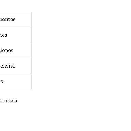
uentes
ones
siones
ncienso
os
ecursos