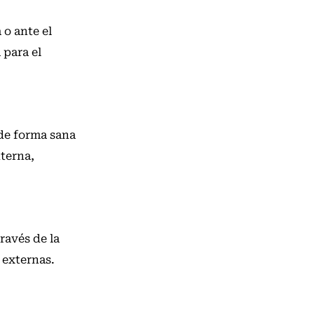
 o ante el
 para el
 de forma sana
nterna,
ravés de la
 externas.