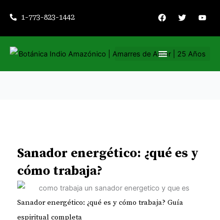
Ir
F
T
Y
1-773-823-1442
a
w
o
al
c
i
u
contenido
e
t
t
b
t
u
o
e
b
o
r
e
k
Nuestros servicios
Consejería espiritual
Sanador energético: ¿qué es y
cómo trabaja?
Sanador energético: ¿qué es y cómo trabaja? Guía
espiritual completa