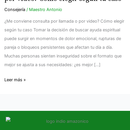
por
Consejería
/
Maestro Antonio
llamada
o
¿Me conviene consulta por llamada o por video? Cómo elegir
por
según tu caso Tomar la decisión de buscar ayuda espiritual
video?
puede surgir en momentos de dolor emocional, rupturas de
Cómo
pareja o bloqueos persistentes que afectan tu día a día.
elegir
Muchas personas sienten inseguridad sobre el formato que
según
mejor se ajusta a sus necesidades: ¿es mejor […]
tu
caso
Leer más »