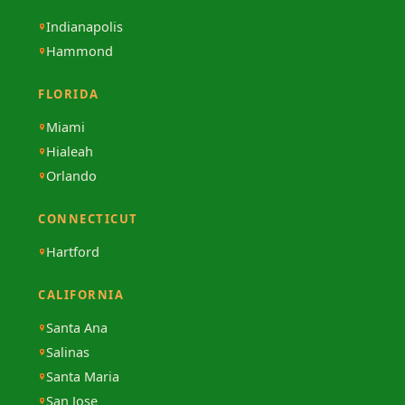
Indianapolis
Hammond
FLORIDA
Miami
Hialeah
Orlando
CONNECTICUT
Hartford
CALIFORNIA
Santa Ana
Salinas
Santa Maria
San Jose