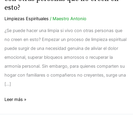
una
esto?
limpia
Limpiezas Espirituales
/
Maestro Antonio
si
vivo
¿Se puede hacer una limpia si vivo con otras personas que
con
no creen en esto? Empezar un proceso de limpieza espiritual
otras
puede surgir de una necesidad genuina de aliviar el dolor
personas
emocional, superar bloqueos amorosos o recuperar la
que
armonía personal. Sin embargo, para quienes comparten su
no
hogar con familiares o compañeros no creyentes, surge una
creen
[…]
en
esto?
Leer más »
¿Qué