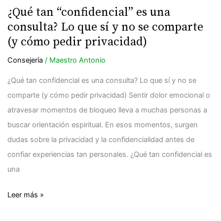
tan
¿Qué tan “confidencial” es una
“confidencial”
consulta? Lo que sí y no se comparte
es
(y cómo pedir privacidad)
una
Consejería
/
Maestro Antonio
consulta?
Lo
¿Qué tan confidencial es una consulta? Lo que sí y no se
que
comparte (y cómo pedir privacidad) Sentir dolor emocional o
sí
atravesar momentos de bloqueo lleva a muchas personas a
y
buscar orientación espiritual. En esos momentos, surgen
no
dudas sobre la privacidad y la confidencialidad antes de
se
confiar experiencias tan personales. ¿Qué tan confidencial es
comparte
una
(y
cómo
Leer más »
pedir