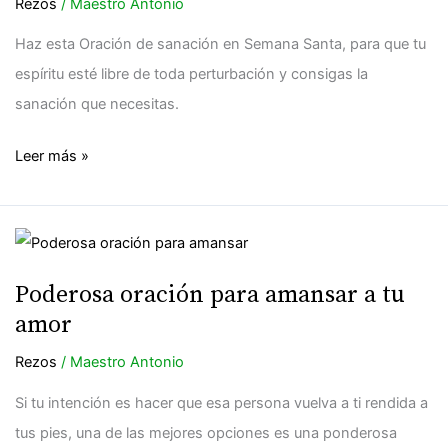
en
Rezos
/
Maestro Antonio
Semana
Haz esta Oración de sanación en Semana Santa, para que tu
Santa
espíritu esté libre de toda perturbación y consigas la
sanación que necesitas.
Leer más »
Poderosa
oración
Poderosa oración para amansar a tu
para
amor
amansar
a
Rezos
/
Maestro Antonio
tu
Si tu intención es hacer que esa persona vuelva a ti rendida a
amor
tus pies, una de las mejores opciones es una ponderosa