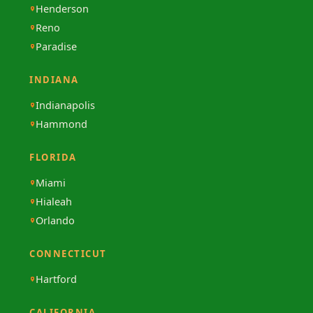
Henderson
Reno
Paradise
INDIANA
Indianapolis
Hammond
FLORIDA
Miami
Hialeah
Orlando
CONNECTICUT
Hartford
CALIFORNIA