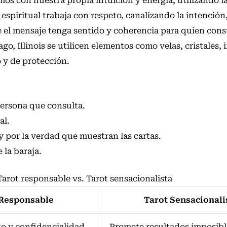
os con nuestra propia intuición y energía, utilizando la
spiritual trabaja con respeto, canalizando la intención,
 el mensaje tenga sentido y coherencia para quien cons
o, Illinois se utilicen elementos como velas, cristales, 
o y de protección.
persona que consulta.
al.
 y por la verdad que muestran las cartas.
 la baraja.
arot responsable vs. Tarot sensacionalista
 Responsable
Tarot Sensacionali
o y confidencialidad
Promete resultados imposibl