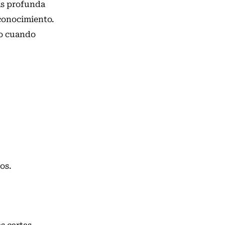
más profunda
conocimiento.
yo cuando
os.