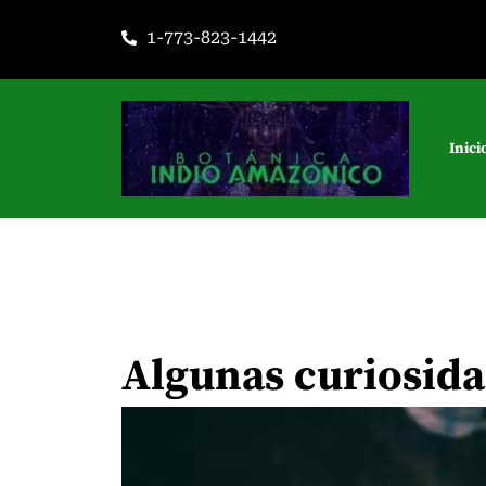
Ir
1-773-823-1442
al
contenido
Inici
Algunas curiosida