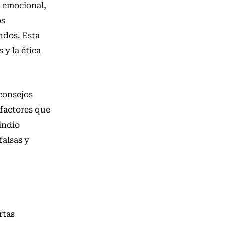
r emocional,
os
ndos. Esta
 y la ética
 consejos
 factores que
indio
alsas y
rtas