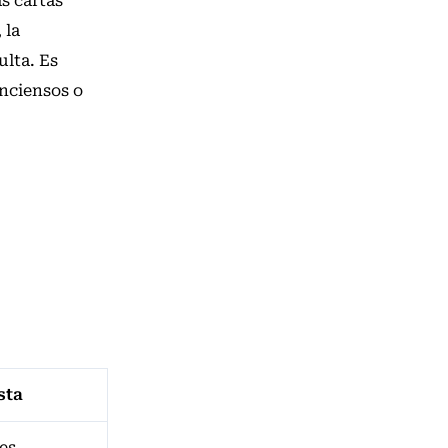
s cartas
 la
ulta. Es
inciensos o
sta
es