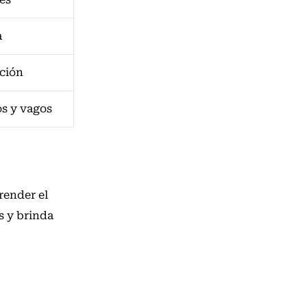
a
ación
s y vagos
render el
s y brinda