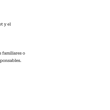
ot y el
 familiares o
sponsables.