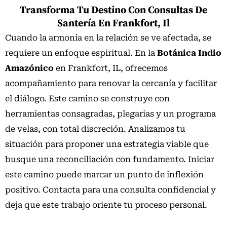
Transforma Tu Destino Con Consultas De
de tu propia energía.
Santería En Frankfort, Il
Vivo en Frankfort y me siento estancado, ¿pueden
Cuando la armonía en la relación se ve afectada, se
ayudarme?
requiere un enfoque espiritual. En la
Botánica Indio
Absolutamente. Atendemos a personas en Frankfort
Amazónico
en Frankfort, IL, ofrecemos
que buscan superar bloqueos. A través de la consulta,
acompañamiento para renovar la cercanía y facilitar
identificamos posibles causas energéticas o
el diálogo. Este camino se construye con
espirituales y se proponen pasos a seguir.
herramientas consagradas, plegarias y un programa
¿Es normal tener dudas durante un camino espiritual?
de velas, con total discreción. Analizamos tu
Completamente. Las dudas son parte natural del
situación para proponer una estrategia viable que
proceso de crecimiento y autodescubrimiento. Un
busque una reconciliación con fundamento. Iniciar
buen acompañamiento te ayuda a navegarlas con
este camino puede marcar un punto de inflexión
claridad y confianza en tu propio ritmo.
positivo. Contacta para una consulta confidencial y
¿Puedo solicitar una ceremonia específica para mi
deja que este trabajo oriente tu proceso personal.
familia en Frankfort?
Sí, para familias en el área de Frankfort, IL, podemos