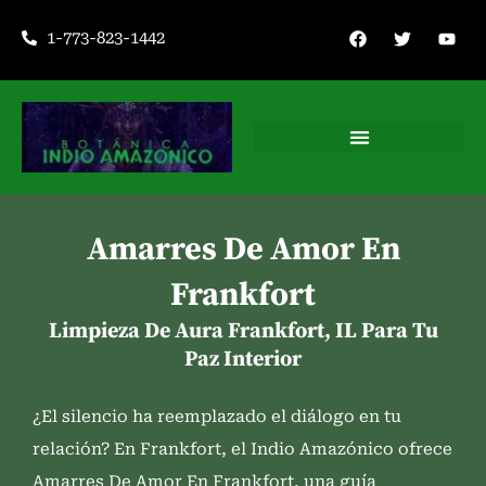
Ir
F
T
Y
1-773-823-1442
a
w
o
al
c
i
u
contenido
e
t
t
b
t
u
o
e
b
o
r
e
k
Consejería espiritual
Amarres De Amor En
Frankfort
Limpieza De Aura Frankfort, IL Para Tu
Paz Interior
¿El silencio ha reemplazado el diálogo en tu
relación? En Frankfort, el Indio Amazónico ofrece
Amarres De Amor En Frankfort, una guía