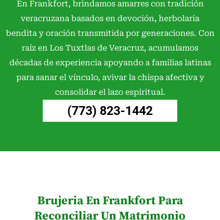
En Frankfort, brindamos amarres con tradición
Los tiempos varían según la persona y la situación.
veracruzana basados en devoción, herbolaria
Son procesos personales que requieren paciencia y
bendita y oración transmitida por generaciones. Con
dedicación, no existen plazos universales ni resultados
raíz en Los Tuxtlas de Veracruz, acumulamos
instantáneos garantizados.
décadas de experiencia apoyando a familias latinas
¿Ofrecen servicios para proteger un negocio local en
para sanar el vínculo, avivar la chispa afectiva y
Frankfort?
consolidar el lazo espiritual.
Sí, trabajamos con propietarios de negocios en
(773) 823-1442
Frankfort, IL, realizando evaluaciones y sugiriendo
prácticas para armonizar el espacio y la energía del
emprendimiento, siempre desde un enfoque ético.
¿Qué significa tener una práctica espiritual
responsable?
Significa abordar tu camino con respeto, paciencia y
Brujeria En Frankfort Para
sin expectativas de control sobre los demás. Se trata
Reconciliar Un Matrimonio
de crecimiento personal, autoconocimiento y cuidado