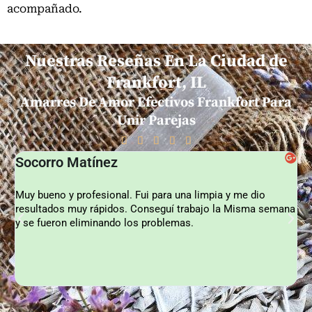
acompañado.
Nuestras Reseñas En La Ciudad de
Frankfort, IL
Amarres De Amor Efectivos Frankfort Para
Unir Parejas
5





Socorro Matínez
L
/
5
Muy bueno y profesional. Fui para una limpia y me dio
Vi
resultados muy rápidos. Conseguí trabajo la Misma semana
re
y se fueron eliminando los problemas.
re
de
mi
nu
to