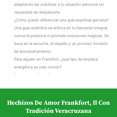
adaptando las prácticas a tu situación personal sin
necesidad de desplazarte.
¿Cómo puedo diferenciar una guía espiritual genuina?
Una guía auténtica se enfoca en tu bienestar integral,
nunca te presiona ni promete soluciones mágicas. Se
basa en la escucha, el respeto y un proceso honesto
de acompañamiento.
Para alguien en Frankfort, ¿qué tipo de limpieza
energética es más común?
En el área de Frankfort, muchas personas buscan
limpiezas para el hogar o personal, especialmente tras
períodos de estrés o transición. Se evalúa cada caso
para recomendar la práctica más adecuada.
Hechizos De Amor Frankfort, Il Con
¿Cuánto tiempo suelen tomar los procesos
Tradición Veracruzana
espirituales?