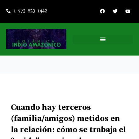
Ir
F
T
Y
1-773-823-1442
a
w
o
al
c
i
u
contenido
e
t
t
b
t
u
o
e
b
o
r
e
k
Cuando hay terceros
(familia/amigos) metidos en
la relación: cómo se trabaja el