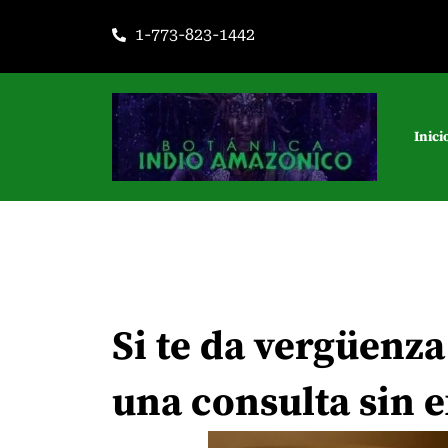
Ir
1-773-823-1442
al
contenido
Inici
Si te da vergüenz
una consulta sin 