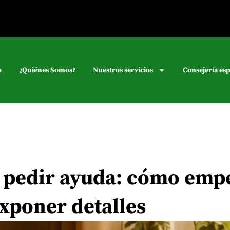
o
¿Quiénes Somos?
Nuestros servicios
Consejería esp
a pedir ayuda: cómo emp
exponer detalles