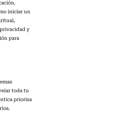
tación.
mo iniciar un
ritual,
 privacidad y
ión para
ilemas
elar toda tu
ntica prioriza
rios.