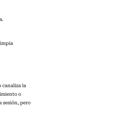
a.
limpia
 canaliza la
cimiento o
a sesión, pero