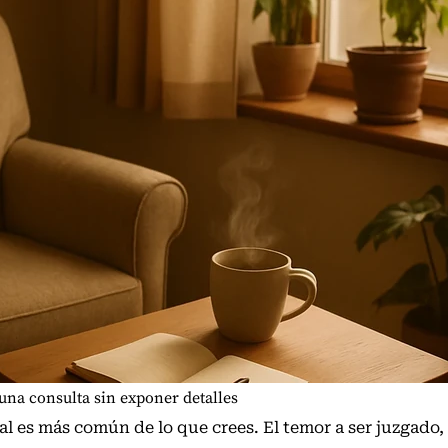
una consulta sin exponer detalles
al es más común de lo que crees. El temor a ser juzgado,