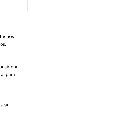
 Muchos
dos.
onsiderar
tal para
uscar