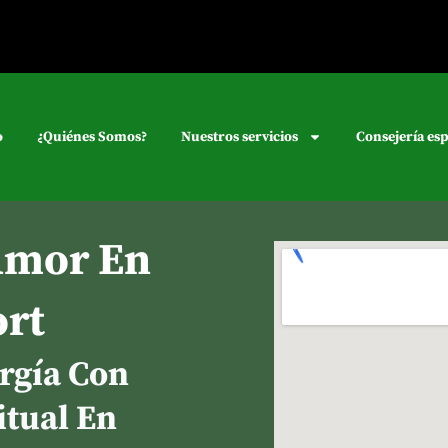
o
¿Quiénes Somos?
Nuestros servicios
Consejería esp
Amor En
rt
rgía Con
itual En