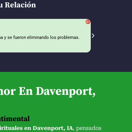
u Relación
Lorena Sánche
a y se fueron eliminando los problemas.
Vine porque buscaba
alejándoselo cada ve
arreglo. Dios lo ben
mor En Davenport,
ntimental
irituales en Davenport, IA
, pensados