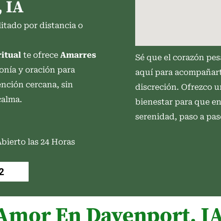
 IA
litado por distancia o
itual
te ofrece
Amarres
Sé que el corazón pes
monía y oración para
aquí para acompañar
ención cercana, sin
discreción. Ofrezco u
calma.
bienestar para que en
serenidad, paso a pas
bierto las 24 Horas
2
Amor En Davenport, IA