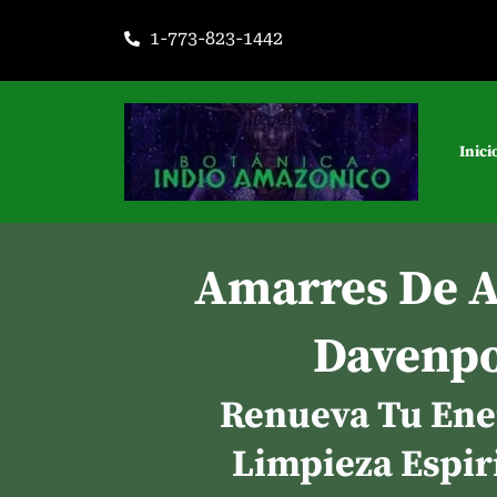
Ir
1-773-823-1442
al
contenido
Inici
Amarres De 
Davenpo
Renueva Tu Ene
Limpieza Espir