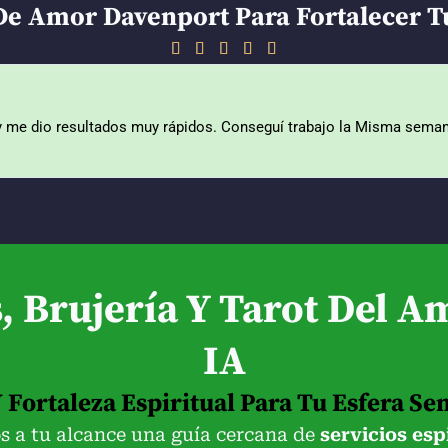
e Amor Davenport Para Fortalecer T
5





/
5
 y me dio resultados muy rápidos. Conseguí trabajo la Misma seman
, Brujería Y Tarot Del A
IA
 Fortaleza Espiritual Para Tu Esfera Se
 a tu alcance una guía cercana de
servicios esp