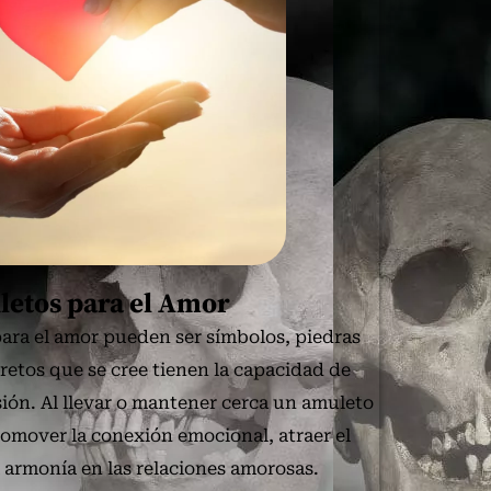
letos para el Amor
para el amor pueden ser símbolos, piedras
retos que se cree tienen la capacidad de
asión. Al llevar o mantener cerca un amuleto
romover la conexión emocional, atraer el
 armonía en las relaciones amorosas.