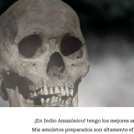
Amuletos Preparados Chicago
¡En
Indio Amazónico
! tengo los mejores 
Mis amuletos preparados son altamente efe