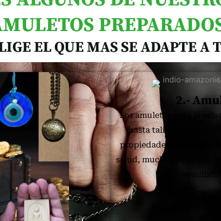
AMULETOS PREPARADOS
LIGE EL QUE MAS SE ADAPTE A T
2.- Amul
Los amuletos para la salu
hasta talismanes con sí
propiedades sanadoras. Al
salud, muchas personas b
equilibrio