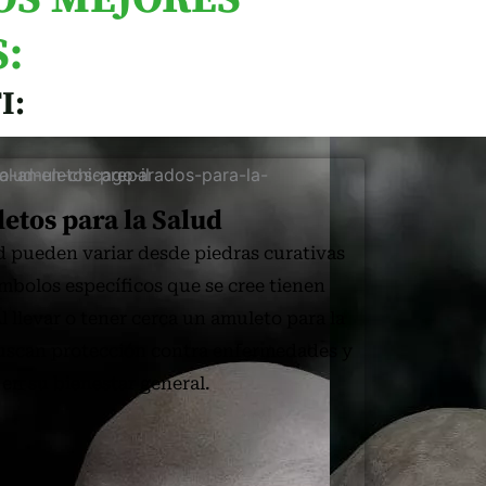
:
I:
etos para la Salud
d pueden variar desde piedras curativas
mbolos específicos que se cree tienen
 llevar o tener cerca un amuleto para la
uscan protección contra enfermedades y
 en su bienestar general.