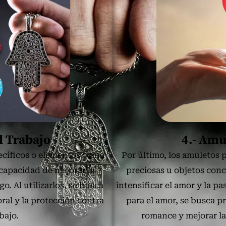
l Trabajo
4.- Amu
ecíficos o elementos como
Por último, los amuletos 
 capacidad de mejorar la
preciosas u objetos conc
o. Al utilizarlos, se busca
intensificar el amor y la p
ral y la protección contra
para el amor, se busca p
bajo.
romance y mejorar la