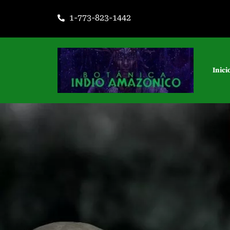
Ir
1-773-823-1442
al
contenido
Inici