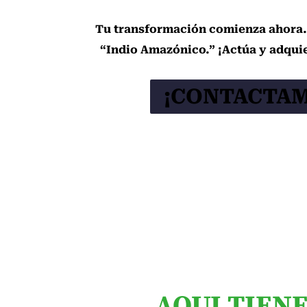
Tu transformación comienza ahora.
“Indio Amazónico.” ¡Actúa y adqui
¡CONTACTAM
Amuletos Preparados Chicago
AQUI TIEN