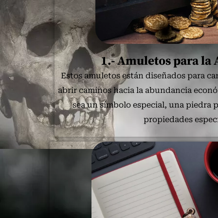
1.- Amuletos para la
Estos amuletos están diseñados para can
abrir caminos hacia la abundancia econó
sea un símbolo especial, una piedra 
propiedades especí