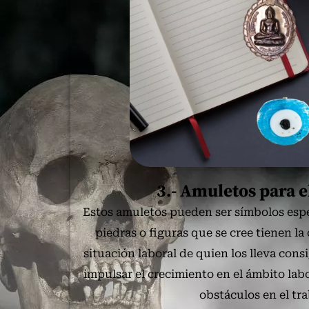
3.- Amuletos para e
Estos amuletos pueden ser símbolos esp
piedras o figuras que se cree tienen la
situación laboral de quien los lleva consig
impulsar el crecimiento en el ámbito labo
obstáculos en el tra