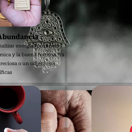
 Abundancia
alizar energías positivas y
mica y la buena fortuna. Ya
preciosa o un objeto con
ficas