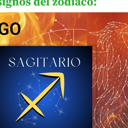
signos del zodiaco:
EGO