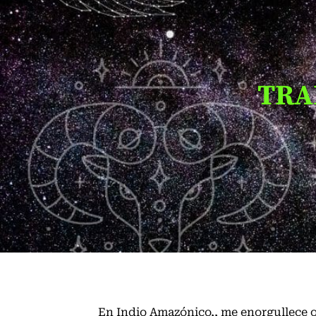
TRA
En
Indio Amazónico
,
, me enorgullece 