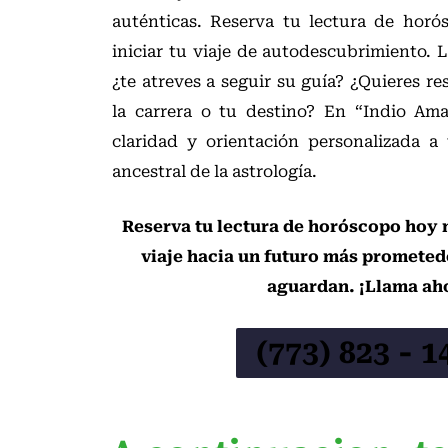
auténticas. Reserva tu lectura de hor
iniciar tu viaje de autodescubrimiento. L
¿te atreves a seguir su guía? ¿Quieres re
la carrera o tu destino? En “Indio Am
claridad y orientación personalizada a 
ancestral de la astrología.
Reserva tu lectura de horóscopo hoy
viaje hacia un futuro más prometedo
aguardan. ¡Llama ah
(773) 823 - 1
Lectura del horoscopo en Chicago