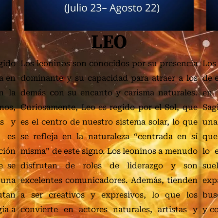
LEO
gido
Los leoninos son conocidos por su presencia
Los
ra en
dominante y su capacidad para atraer a los
de 
n la
demás con su encanto y carisma naturales.
en 
anos,
Curiosamente, Leo es regido por el Sol, que
Sag
es y
es el centro de nuestro sistema solar, lo que
una
s es
se refleja en la naturaleza “centrada en sí
que 
ción
misma” de este signo. Los leoninos a menudo
lo 
e se
disfrutan de roles de liderazgo y son
sue
 una
excelentes comunicadores. Además, tienden
exp
utan
a ser creativos y expresivos, lo que los
bus
gía a
convierte en actores naturales, artistas y
y c