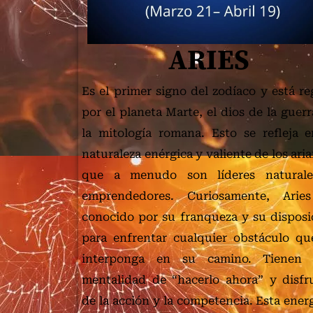
ARIES
Es el primer signo del zodíaco y está re
por el planeta Marte, el dios de la guer
la mitología romana. Esto se refleja e
naturaleza enérgica y valiente de los ari
que a menudo son líderes natural
emprendedores. Curiosamente, Arie
conocido por su franqueza y su disposi
para enfrentar cualquier obstáculo qu
interponga en su camino. Tienen
mentalidad de “hacerlo ahora” y disfr
de la acción y la competencia. Esta ener