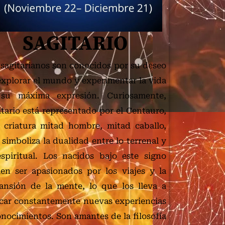
SAGITARIO
 sagitarianos son conocidos por su deseo
explorar el mundo y experimentar la vida
su máxima expresión. Curiosamente,
itario está representado por el Centauro,
 criatura mitad hombre, mitad caballo,
simboliza la dualidad entre lo terrenal y
espiritual. Los nacidos bajo este signo
len ser apasionados por los viajes y la
ansión de la mente, lo que los lleva a
car constantemente nuevas experiencias
onocimientos. Son amantes de la filosofía