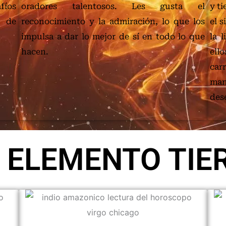
fíos
oradores talentosos. Les gusta el
y t
o de
reconocimiento y la admiración, lo que los
el s
impulsa a dar lo mejor de sí en todo lo que
la 
hacen.
ell
car
man
des
 ELEMENTO TIE