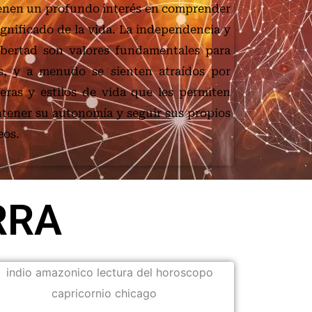
ienen un profundo interés en comprender
ignificado de la vida. La independencia y
libertad son valores fundamentales para
os, y a menudo se sienten atraídos por
reras y estilos de vida que les permiten
tener su autonomía y seguir sus propios
eos.
RRA