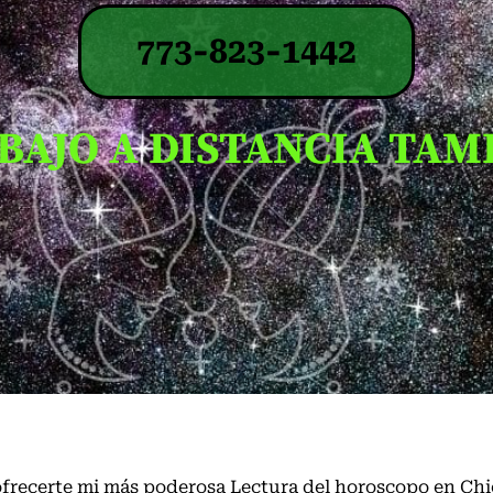
773-823-1442
BAJO A DISTANCIA TAM
ofrecerte mi más poderosa Lectura del horoscopo en
Chi