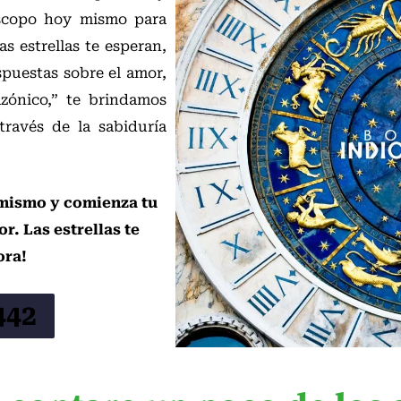
óscopo hoy mismo para
as estrellas te esperan,
spuestas sobre el amor,
azónico,” te brindamos
través de la sabiduría
 mismo y comienza tu
r. Las estrellas te
ora!
442