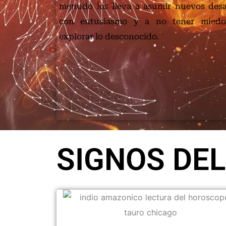
menudo los lleva a asumir nuevos desa
con entusiasmo y a no tener mied
explorar lo desconocido.
SIGNOS DEL