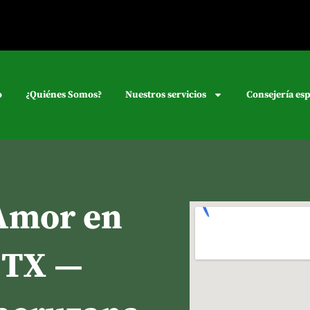
o
¿Quiénes Somos?
Nuestros servicios
Consejería esp
Amor en
 TX —