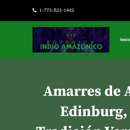
Ir
1-773-823-1442
al
contenido
Inici
Amarres de 
Edinburg,