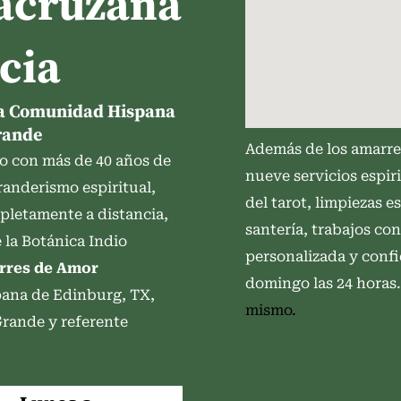
racruzana
cia
 la Comunidad Hispana
Grande
Además de los amarre
o con más de 40 años de
nueve servicios espir
randerismo espiritual,
del tarot, limpiezas e
letamente a distancia,
santería, trabajos co
 la Botánica Indio
personalizada y confi
rres de Amor
domingo las 24 horas
ana de Edinburg, TX,
mismo.
Grande y referente