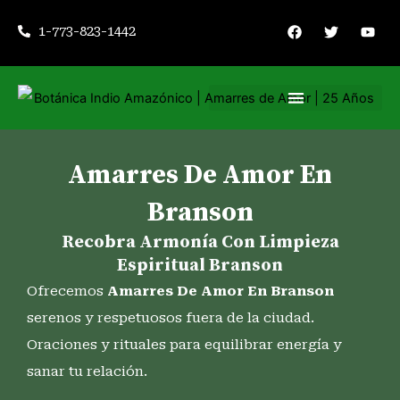
Ir
F
T
Y
1-773-823-1442
a
w
o
al
c
i
u
contenido
e
t
t
b
t
u
o
e
b
o
r
e
k
Nuestros servicios
Consejería espiritual
Amarres De Amor En
Branson
Recobra Armonía Con Limpieza
Espiritual Branson
Ofrecemos
Amarres De Amor En Branson
serenos y respetuosos fuera de la ciudad.
Oraciones y rituales para equilibrar energía y
sanar tu relación.