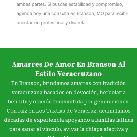
ambas partes. Si buscas estabilidad y compromiso,
agenda hoy una consulta en Branson, MO para recibir
orientación profesional y discreta.
¿Qué servicios ofrece Indio Amazónico en Branson,
MO?
En Branson, MO, Indio Amazónico brinda una gama
completa de servicios esotéricos profesionales,
Amarres De Amor En Branson Al
autorizados y basados en tradición ancestral: -
Estilo Veracruzano
Lecturas de Tarot y orientación espiritual personalizada
En Branson, brindamos amarres con tradición
- Amarres de amor y trabajos para fortalecer vínculos -
veracruzana basados en devoción, herbolaria
Limpiezas espirituales y barridas energéticas
bendita y oración transmitida por generaciones.
profundas - Rituales de apertura de caminos y
Con raíz en Los Tuxtlas de Veracruz, acumulamos
prosperidad - Amuletos de protección y objetos
décadas de experiencia apoyando a familias latinas
energéticos preparados a medida Cada servicio en
para sanar el vínculo, avivar la chispa afectiva y
Branson, MO es realizado con ética y experiencia.