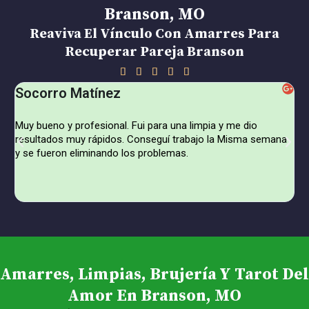
Branson, MO
Reaviva El Vínculo Con Amarres Para
Recuperar Pareja Branson
5





Socorro Matínez
L
/
5
Muy bueno y profesional. Fui para una limpia y me dio
Vi
resultados muy rápidos. Conseguí trabajo la Misma semana
re
y se fueron eliminando los problemas.
re
mi.
gr
To
Amarres, Limpias, Brujería Y Tarot Del
Amor En Branson, MO