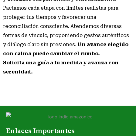
espirituales profundas que combinan rituales
Pactamos cada etapa con límites realistas para
tradicionales y atención personalizada. Nuestro centro
proteger tus tiempos y favorecer una
en Branson, MO dispone de espacios preparados para
reconciliación consciente. Atendemos diversas
la purificación, así como productos y técnicas seguras
formas de vínculo, proponiendo gestos auténticos
para regenerar tu energía. Reserva tu sesión y vive una
y diálogo claro sin presiones.
Un avance elegido
renovación que favorecerá tu equilibrio emocional y
con calma puede cambiar el rumbo.
energético.
Solicita una guía a tu medida y avanza con
¿Qué factores pueden debilitar un amarre de amor?
serenidad.
Varios factores pueden afectar la eficacia de un
amarre: falta de convicción o fe de las personas
implicadas, interferencias energéticas externas, ciclos
kármicos no resueltos, y hábitos personales negativos
(como consumo de sustancias o comportamiento
autodestructivo). Para contrarrestarlo, se recomienda
Enlaces Importantes
acompañamiento continuo, limpiezas de soporte y