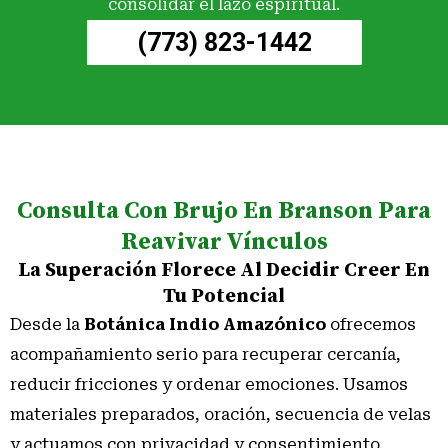
consolidar el lazo espiritual.
Contáctanos para una consulta detallada y plan
(773) 823-1442
adaptado a tus necesidades.
¿Es seguro realizar una limpieza espiritual?
Sí, cuando la limpieza espiritual la realiza un equipo
profesional con formación y respeto, es segura y
restauradora. En Indio Amazónico aplicamos
protocolos de protección y trabajo con energías
Consulta Con Brujo En Branson Para
positivas para garantizar tu bienestar físico y
Reavivar Vínculos
emocional. Las limpiezas buscan eliminar bloqueos
La Superación Florece Al Decidir Creer En
energéticos y equilibrar tu campo energético sin causar
Tu Potencial
daño. Si tienes dudas, solicita una valoración inicial y te
Desde la
Botánica Indio Amazónico
ofrecemos
explicaremos el proceso paso a paso.
acompañamiento serio para recuperar cercanía,
¿Dónde puedo recibir una Limpieza Espiritual efectiva
reducir fricciones y ordenar emociones. Usamos
en Branson, MO?
materiales preparados, oración, secuencia de velas
Indio Amazónico en Branson, MO ofrece limpiezas
y actuamos con privacidad y consentimiento.