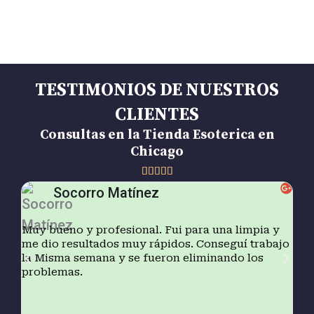
TESTIMONIOS DE NUESTROS
CLIENTES
Consultas en la Tienda Esoterica en
Chicago
5/5





Socorro Matínez
Muy bueno y profesional. Fui para una limpia y
Vin
me dio resultados muy rápidos. Conseguí trabajo
me 
la Misma semana y se fueron eliminando los
bas
problemas.
que
fam
mi 