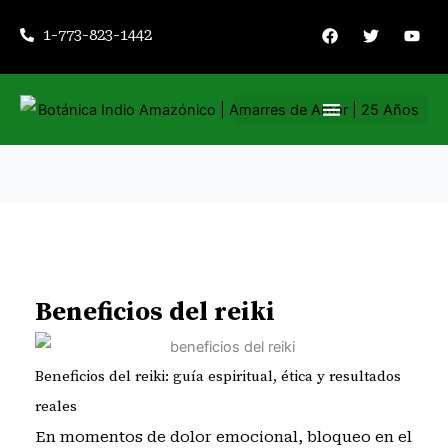
Ir
F
T
Y
1-773-823-1442
a
w
o
al
c
i
u
contenido
e
t
t
b
t
u
o
e
b
o
r
e
k
Nuestros servicios
Consejería espiritual
Beneficios del reiki
Beneficios del reiki: guía espiritual, ética y resultados
reales
En momentos de dolor emocional, bloqueo en el