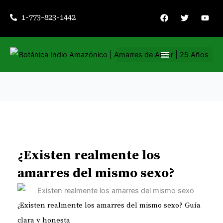
Ir
F
T
Y
1-773-823-1442
a
w
o
al
c
i
u
contenido
e
t
t
b
t
u
o
e
b
o
r
e
k
Nuestros servicios
Consejería espiritual
¿Existen realmente los
amarres del mismo sexo?
¿Existen realmente los amarres del mismo sexo? Guía
clara y honesta