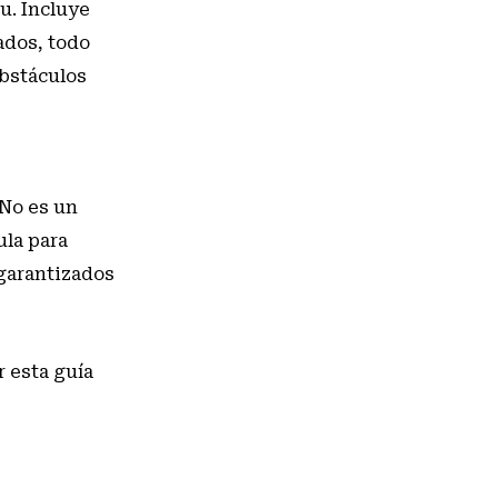
u. Incluye
ados, todo
obstáculos
 No es un
ula para
 garantizados
ar
esta guía