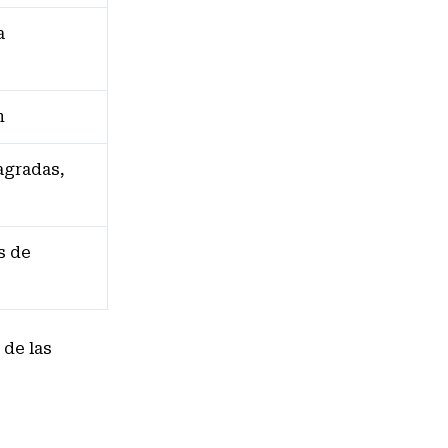
a
n
agradas,
s de
 de las