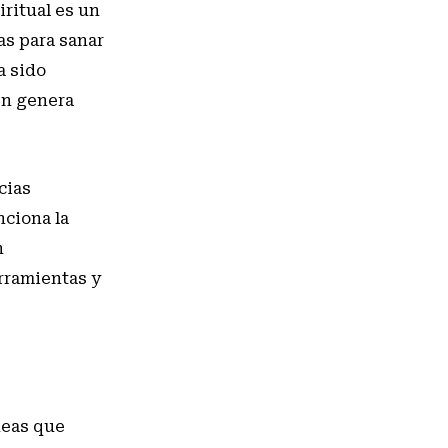
ritual es un
as para sanar
a sido
én genera
cias
nciona la
n
rramientas y
neas que