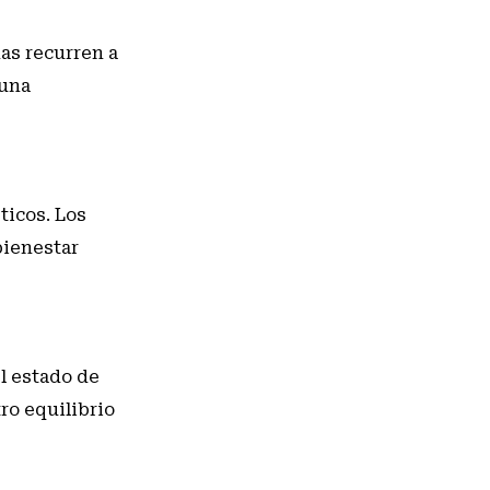
as recurren a
 una
ticos. Los
bienestar
el estado de
ro equilibrio