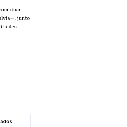
e combinan
alvia—, junto
rituales
sados