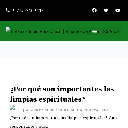
Ir
F
T
Y
1-773-823-1442
a
w
o
al
c
i
u
contenido
e
t
t
b
t
u
o
e
b
o
r
e
k
Nuestros servicios
Consejería espiritual
¿Por qué son importantes las
limpias espirituales?
¿Por qué son importantes las limpias espirituales? Guía
responsable y ética