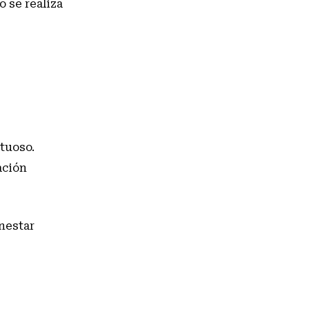
to se realiza
tuoso.
ación
enestar