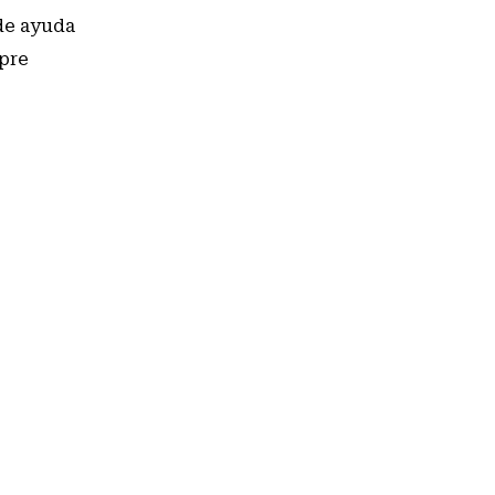
de ayuda
mpre