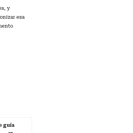
es, y
onizar esa
emento
e guía