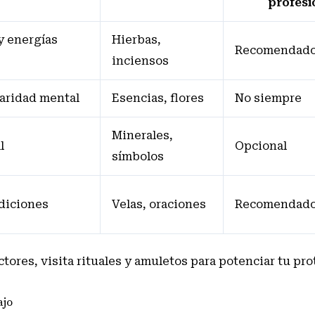
profesi
y energías
Hierbas,
Recomendad
inciensos
laridad mental
Esencias, flores
No siempre
Minerales,
l
Opcional
símbolos
diciones
Velas, oraciones
Recomendad
tores, visita
rituales y amuletos para potenciar tu pr
ajo