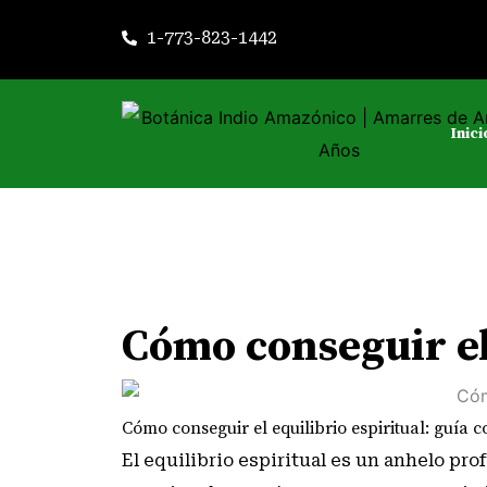
Ir
1-773-823-1442
al
contenido
Inici
Cómo conseguir el 
Cómo conseguir el equilibrio espiritual: guía c
El equilibrio espiritual es un anhelo p