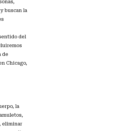
sonas,
 y buscan la
es
sentido del
cluiremos
a de
en Chicago,
uerpo, la
 amuletos,
, eliminar