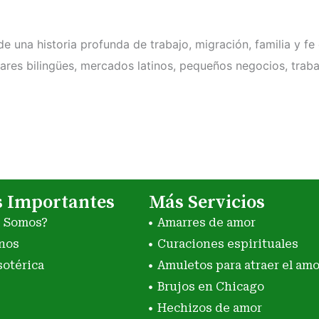
na historia profunda de trabajo, migración, familia y fe e
gares bilingües, mercados latinos, pequeños negocios, traba
s Importantes
Más Servicios
s Somos?
Amarres de amor
nos
Curaciones espirituales
sotérica
Amuletos para atraer el amo
Brujos en Chicago
Hechizos de amor