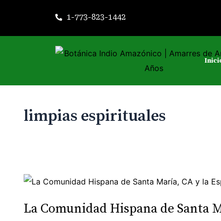
Ir
1-773-823-1442
al
contenido
Inici
limpias espirituales
La
Comunidad
La Comunidad Hispana de Santa Mar
Hispana