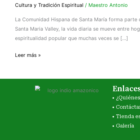
de
Cultura y Tradición Espiritual
/
Maestro Antonio
Santa
La Comunidad Hispana de Santa María forma parte de u
María,
Santa Maria Valley, la vida diaria se mueve entre ho
CA
espiritualidad popular que muchas veces se […]
y
la
Leer más »
Espiritualidad
del
Valle
Enlace
¿Quiéne
Contácta
Tienda e
Galería