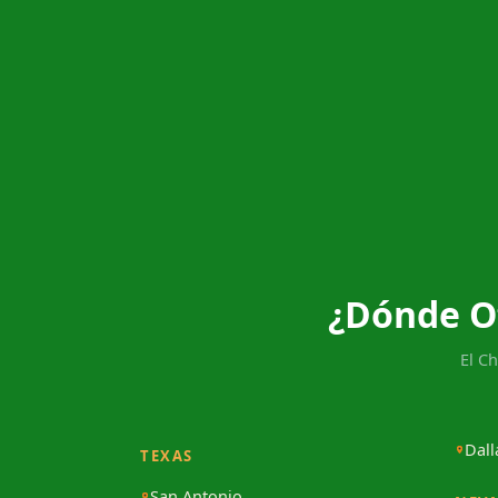
¿Dónde O
El C
Dall
TEXAS
San Antonio