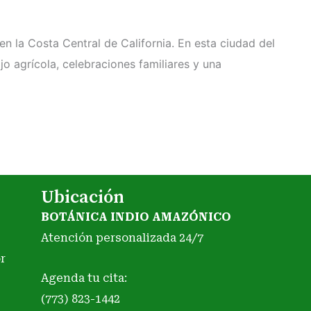
n la Costa Central de California. En esta ciudad del
jo agrícola, celebraciones familiares y una
Ubicación
BOTÁNICA INDIO AMAZÓNICO
Atención personalizada 24/7
r
Agenda tu cita:
(773) 823-1442