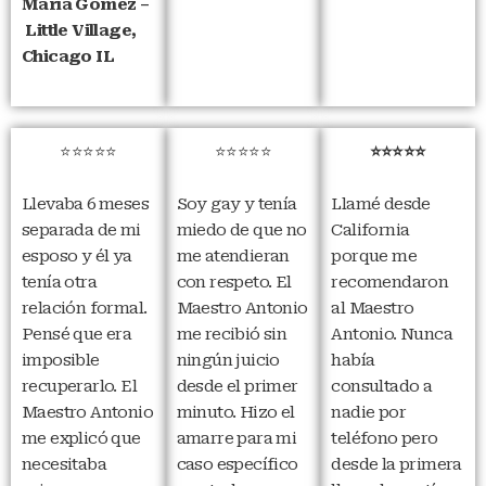
María Gomez –
Little Village,
Chicago IL
⭐⭐⭐⭐⭐
⭐⭐⭐⭐⭐
⭐⭐⭐⭐⭐
Llevaba 6 meses
Soy gay y tenía
Llamé desde
separada de mi
miedo de que no
California
esposo y él ya
me atendieran
porque me
tenía otra
con respeto. El
recomendaron
relación formal.
Maestro Antonio
al Maestro
Pensé que era
me recibió sin
Antonio. Nunca
imposible
ningún juicio
había
recuperarlo. El
desde el primer
consultado a
Maestro Antonio
minuto. Hizo el
nadie por
me explicó que
amarre para mi
teléfono pero
necesitaba
caso específico
desde la primera