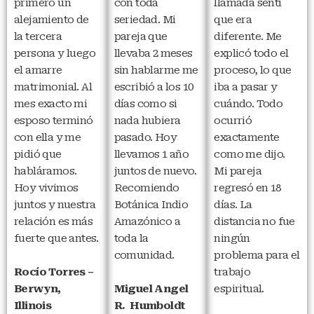
primero un
con toda
llamada sentí
alejamiento de
seriedad. Mi
que era
la tercera
pareja que
diferente. Me
persona y luego
llevaba 2 meses
explicó todo el
el amarre
sin hablarme me
proceso, lo que
matrimonial. Al
escribió a los 10
iba a pasar y
mes exacto mi
días como si
cuándo. Todo
esposo terminó
nada hubiera
ocurrió
con ella y me
pasado. Hoy
exactamente
pidió que
llevamos 1 año
como me dijo.
habláramos.
juntos de nuevo.
Mi pareja
Hoy vivimos
Recomiendo
regresó en 18
juntos y nuestra
Botánica Indio
días. La
relación es más
Amazónico a
distancia no fue
fuerte que antes.
toda la
ningún
comunidad.
problema para el
Rocío Torres –
trabajo
Berwyn,
Miguel Angel
espiritual.
Illinois
R. Humboldt