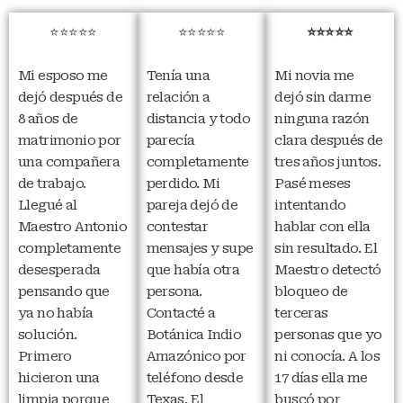
⭐⭐⭐⭐⭐
⭐⭐⭐⭐⭐
⭐⭐⭐⭐⭐
Mi esposo me
Tenía una
Mi novia me
dejó después de
relación a
dejó sin darme
8 años de
distancia y todo
ninguna razón
matrimonio por
parecía
clara después de
una compañera
completamente
tres años juntos.
de trabajo.
perdido. Mi
Pasé meses
Llegué al
pareja dejó de
intentando
Maestro Antonio
contestar
hablar con ella
completamente
mensajes y supe
sin resultado. El
desesperada
que había otra
Maestro detectó
pensando que
persona.
bloqueo de
ya no había
Contacté a
terceras
solución.
Botánica Indio
personas que yo
Primero
Amazónico por
ni conocía. A los
hicieron una
teléfono desde
17 días ella me
limpia porque
Texas. El
buscó por