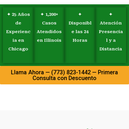
✦ 25 Años
✦ 1,200+
✦
✦
de
Casos
Disponibl
Atención
Experienc
Atendidos
e las 24
Presencia
ia en
en Illinois
Horas
l y a
Chicago
Distancia
Llama Ahora — (773) 823-1442 — Primera
Consulta con Descuento