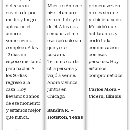
detectaron
Maestro Antonio
primera vez en
envidia de por
hizo el amarre
meses sin que
medio y luego
con mi foto y la
yo hiciera nada.
aplicaron el
de él. A las dos
Me pidió que
amarre
semanas él me
habláramos y
veracruzano
escribió solo sin
cortó toda
completo. A los
que yo lo
comunicación
12 días mi
buscara.
con esas
esposo me llamó
Terminó con la
personas. Hoy
para hablar. A
otra persona y
estamos
los 20 días
viajó a verme.
comprometidos.
regresó a la
Ahora vivimos
casa. Hoy
juntos en
Carlos Mora –
llevamos 2 años
Chicago.
Cicero, Illinois
de ese momento
y estamos mejor
Sandra R. –
que nunca.
Houston, Texas