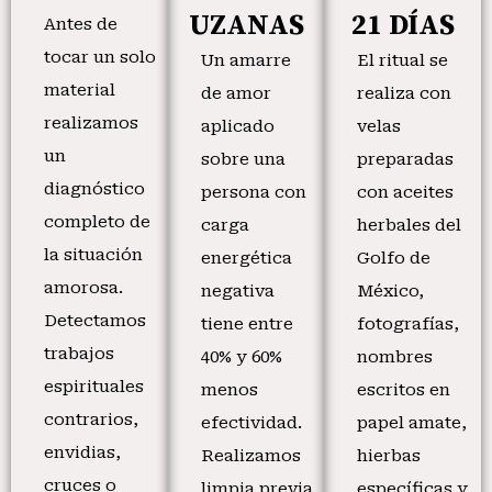
UZANAS
21 DÍAS
Antes de
tocar un solo
Un amarre
El ritual se
material
de amor
realiza con
realizamos
aplicado
velas
un
sobre una
preparadas
diagnóstico
persona con
con aceites
completo de
carga
herbales del
la situación
energética
Golfo de
amorosa.
negativa
México,
Detectamos
tiene entre
fotografías,
trabajos
40% y 60%
nombres
espirituales
menos
escritos en
contrarios,
efectividad.
papel amate,
envidias,
Realizamos
hierbas
cruces o
limpia previa
específicas y