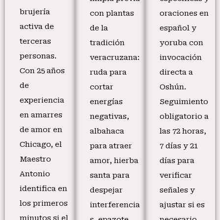
brujería
con plantas
oraciones en
activa de
de la
español y
terceras
tradición
yoruba con
personas.
veracruzana:
invocación
Con 25 años
ruda para
directa a
de
cortar
Oshún.
experiencia
energías
Seguimiento
en amarres
negativas,
obligatorio a
de amor en
albahaca
las 72 horas,
Chicago, el
para atraer
7 días y 21
Maestro
amor, hierba
días para
Antonio
santa para
verificar
identifica en
despejar
señales y
los primeros
interferencia
ajustar si es
minutos si el
s, epazote
necesario.